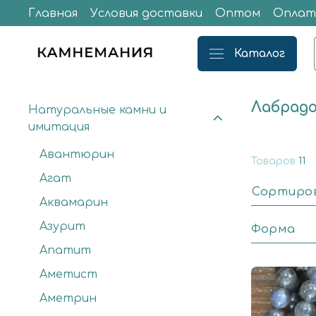
Главная
Условия доставки
Оптом
Оплат
Каталог
Лабрад
Натуральные камни и
имитация
Авантюрин
Товаров
11
Агат
Сортиро
Аквамарин
Азурит
Форма
Апатит
Аметист
Аметрин