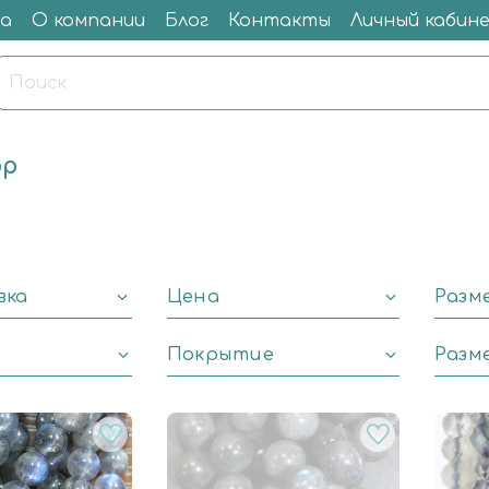
а
О компании
Блог
Контакты
Личный кабин
ор
вка
Цена
Разм
Покрытие
Разм