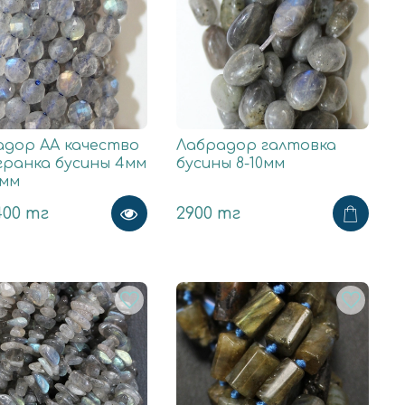
адор АА качество
Лабрадор галтовка
гранка бусины 4мм
бусины 8-10мм
2мм
400 тг
2900 тг