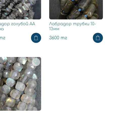
дор голубой АА
Лабрадор трубки 10-
ка
13мм
 тг
3600 тг