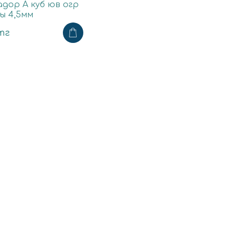
дор А куб юв огр
ы 4,5мм
тг