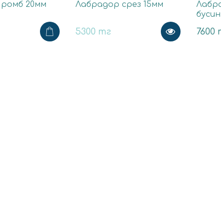
 ромб 20мм
Лабрадор срез 15мм
Лабра
бусин
5300 тг
7600 