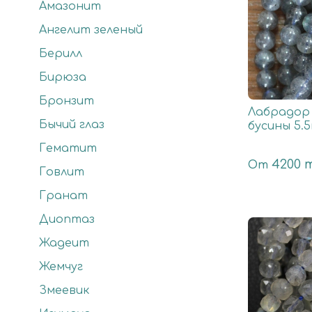
Амазонит
Ангелит зеленый
Берилл
Бирюза
Бронзит
Лабрадор 
Бычий глаз
бусины 5.
Гематит
4200 
От
Говлит
Гранат
Диоптаз
Жадеит
Жемчуг
Змеевик