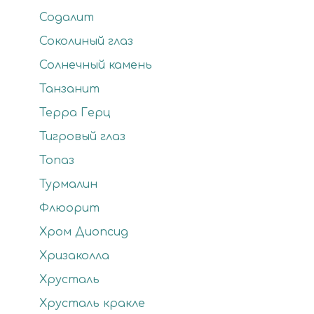
Содалит
Соколиный глаз
Солнечный камень
Танзанит
Терра Герц
Тигровый глаз
Топаз
Турмалин
Флюорит
Хром Диопсид
Хризаколла
Хрусталь
Хрусталь кракле