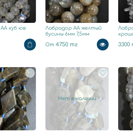
АА куб юв
Лабрадор АА желтый
Лабра
бусины 6мм 7,5мм
крош
4750 тг
3300
От
Нет в наличии