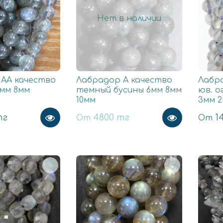
Нет в наличии
АА качество
Лабрадор А качество
Лабр
5мм 8мм
темный бусины 6мм 8мм
юв. о
10мм
3мм 
тг
4800 тг
1
От
От