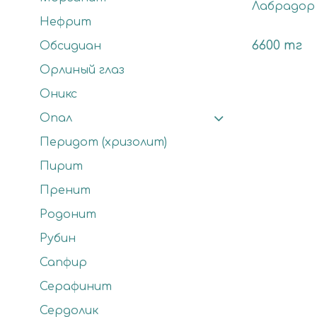
Лабрадор
Нефрит
6600 тг
Обсидиан
Орлиный глаз
Оникс
Опал
Перидот (хризолит)
Пирит
Пренит
Родонит
Рубин
Сапфир
Серафинит
Сердолик