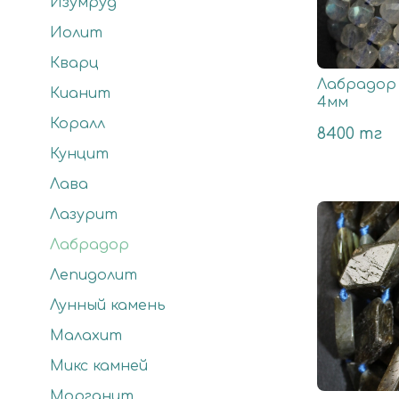
Изумруд
Иолит
Кварц
Лабрадор 
Кианит
4мм
Коралл
8400 тг
Кунцит
Лава
Лазурит
Лабрадор
Лепидолит
Лунный камень
Малахит
Микс камней
Морганит