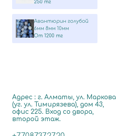
250 тг
Авантюрин голубой
6мм 8мм 10мм
От
1200 тг
Адрес : г. Алматы, ул. Маркова
(уг. ул. Тимирязева), дом 43,
офис 225. Вход со двора,
второй этаж.
+77087372720