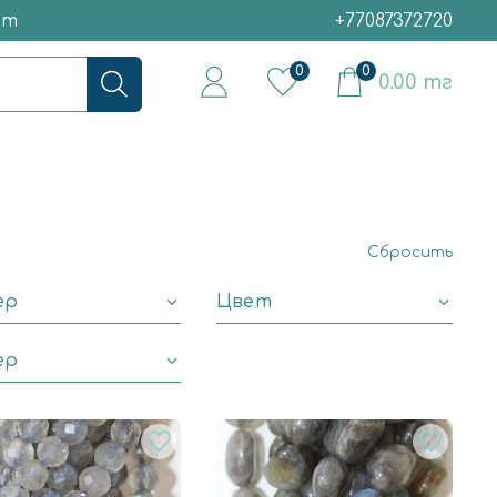
ет
+77087372720
0
0
0.00 тг
Сбросить
ер
Цвет
ер