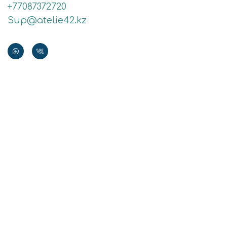
+77087372720
Sup@atelie42.kz