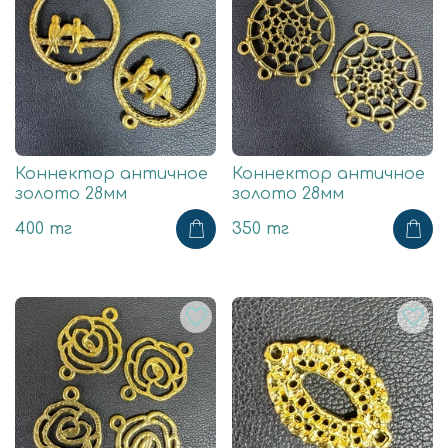
Коннектор античное
Коннектор античное
золото 28мм
золото 28мм
400 тг
350 тг