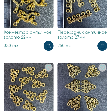
Коннектор античное
Переходник античное
золото 22мм
золото 27мм
350 тг
250 тг