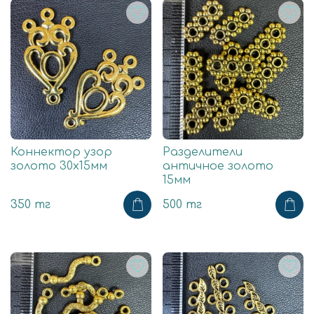
Коннектор узор
Разделители
золото 30х15мм
античное золото
15мм
350 тг
500 тг