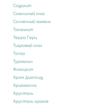
Содалит
Соколиный глаз
Солнечный камень
Танзанит
Терра Герц
Тигровый глаз
Топаз
Турмалин
Флюорит
Хром Диопсид
Хризаколла
Хрусталь
Хрусталь кракле