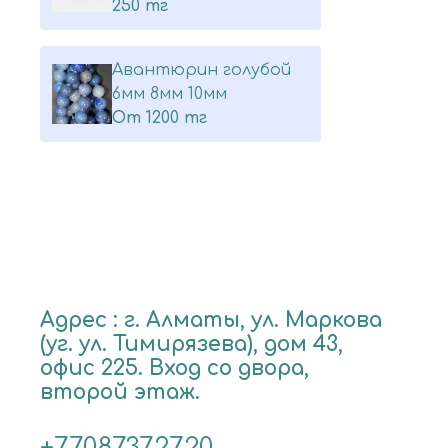
250 тг
Авантюрин голубой
6мм 8мм 10мм
От
1200 тг
Адрес : г. Алматы, ул. Маркова
(уг. ул. Тимирязева), дом 43,
офис 225. Вход со двора,
второй этаж.
+77087372720