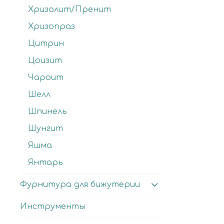
Хризолит/Пренит
Хризопраз
Цитрин
Цоизит
Чароит
Шелл
Шпинель
Шунгит
Яшма
Янтарь
Фурнитура для бижутерии
Инструменты