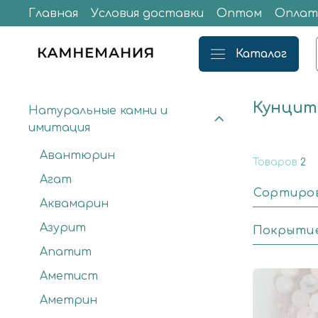
Главная
Условия доставки
Оптом
Оплат
Каталог
Кунцит
Натуральные камни и
имитация
Авантюрин
Товаров
2
Агат
Сортиро
Аквамарин
Азурит
Покрыти
Апатит
Аметист
Аметрин