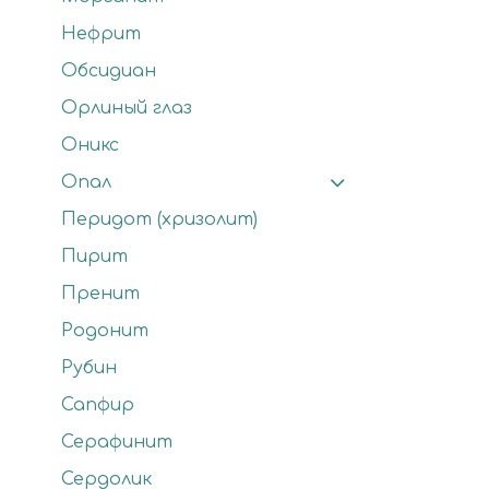
Нефрит
Обсидиан
Орлиный глаз
Оникс
Опал
Перидот (хризолит)
Пирит
Пренит
Родонит
Рубин
Сапфир
Серафинит
Сердолик