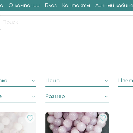
а
О компании
Блог
Контакты
Личный кабин
вка
Цена
Цвет
е
Размер