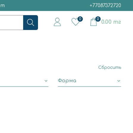
ет
+77087372720
0
0
0.00 тг
Сбросить
Форма