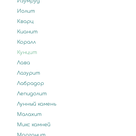
Изумруд
Иолит
Кварц
Кианит
Коралл
Кунцит
Лава
Лазурит
Лабрадор
Лепидолит
Лунный камень
Малахит
Микс камней
Морганит