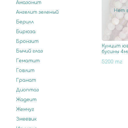
Амазонит
Нет в
Ангелит зеленый
Берилл
Бирюза
Бронзит
Кунцит юв
Бычий глаз
бусины 4м
Гематит
5200 тг
Говлит
Гранат
Диоптаз
Жадеит
Жемчуг
Змеевик