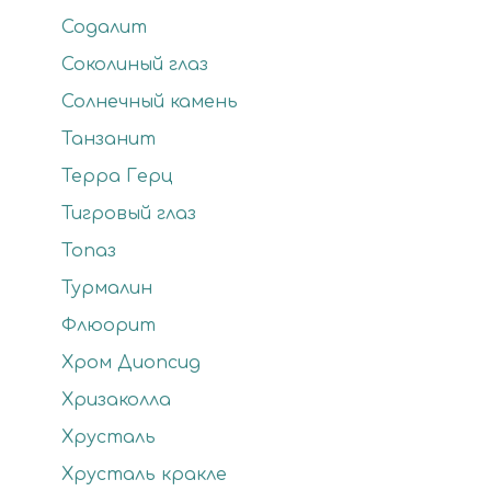
Содалит
Соколиный глаз
Солнечный камень
Танзанит
Терра Герц
Тигровый глаз
Топаз
Турмалин
Флюорит
Хром Диопсид
Хризаколла
Хрусталь
Хрусталь кракле