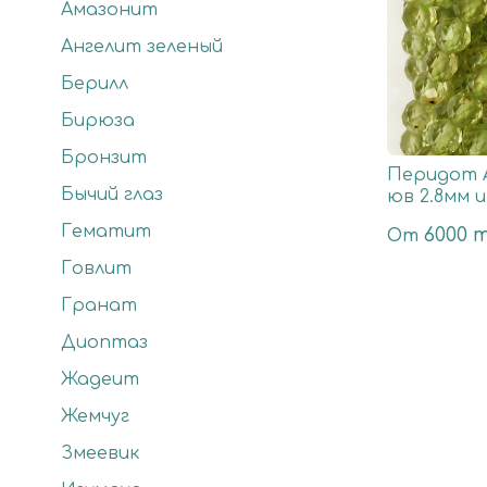
Амазонит
Ангелит зеленый
Берилл
Бирюза
Бронзит
Перидот А
Бычий глаз
юв 2.8мм 
Гематит
6000 
От
Говлит
Гранат
Диоптаз
Жадеит
Жемчуг
Змеевик