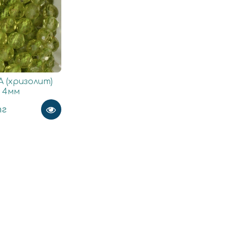
 (хризолит)
и 4мм
тг