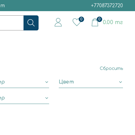
ет
+77087372720
0
0
0.00 тг
Сбросить
ер
Цвет
ер