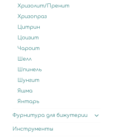
Хризолит/Пренит
Хризопраз
Цитрин
Цоизит
Чароит
Шелл
Шпинель
Шунгит
Яшма
Янтарь
Фурнитура для бижутерии
Инструменты