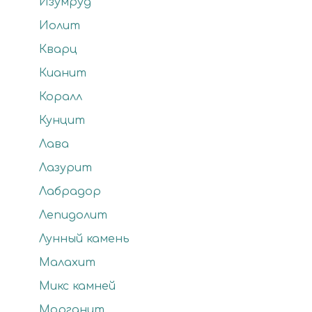
Изумруд
Иолит
Кварц
Кианит
Коралл
Кунцит
Лава
Лазурит
Лабрадор
Лепидолит
Лунный камень
Малахит
Микс камней
Морганит