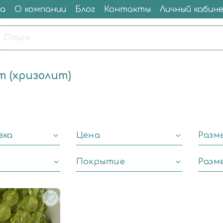
а
О компании
Блог
Контакты
Личный кабин
 (хризолит)
вка
Цена
Разм
Покрытие
Разм