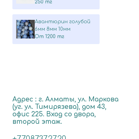
250 тг
Авантюрин голубой
6мм 8мм 10мм
От
1200 тг
Адрес : г. Алматы, ул. Маркова
(уг. ул. Тимирязева), дом 43,
офис 225. Вход со двора,
второй этаж.
+77087372720