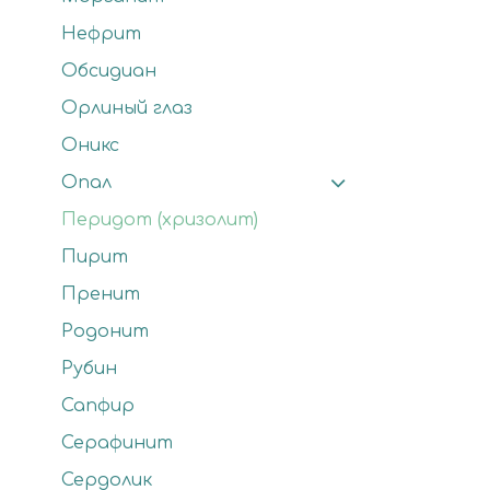
Нефрит
Обсидиан
Орлиный глаз
Оникс
Опал
Перидот (хризолит)
Пирит
Пренит
Родонит
Рубин
Сапфир
Серафинит
Сердолик