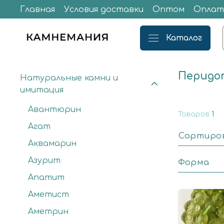
Главная
Условия доставки
Оптом
Оплат
Каталог
Перидот
Натуральные камни и
имитация
Авантюрин
Товаров
1
Агат
Сортиро
Аквамарин
Азурит
Форма
Апатит
Аметист
Аметрин