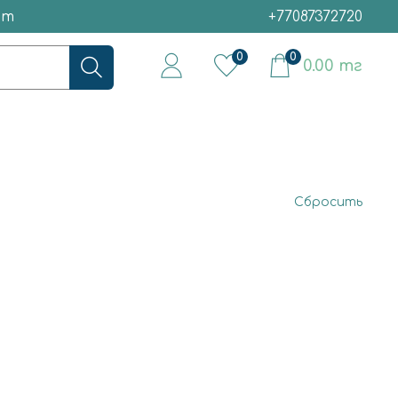
ет
+77087372720
0
0
0.00 тг
Сбросить