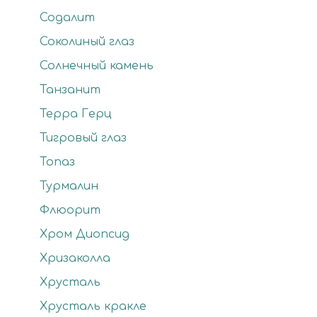
Содалит
Соколиный глаз
Солнечный камень
Танзанит
Терра Герц
Тигровый глаз
Топаз
Турмалин
Флюорит
Хром Диопсид
Хризаколла
Хрусталь
Хрусталь кракле