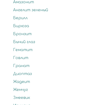
Амазонит
Ангелит зеленый
Берилл
Бирюза
Бронзит
Бычий глаз
Гематит
Говлит
Гранат
Диоптаз
Жадеит
Жемчуг
Змеевик