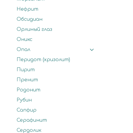
Нефрит
Обсидиан
Орлиный глаз
Оникс
Опал
Перидот (хризолит)
Пирит
Пренит
Родонит
Рубин
Сапфир
Серафинит
Сердолик