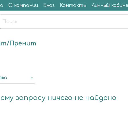
а
О компании
Блог
Контакты
Личный кабин
ит/Пренит
вка
ему запросу ничего не найдено