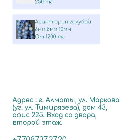
250 тг
Авантюрин голубой
6мм 8мм 10мм
От
1200 тг
Адрес : г. Алматы, ул. Маркова
(уг. ул. Тимирязева), дом 43,
офис 225. Вход со двора,
второй этаж.
+77087372720