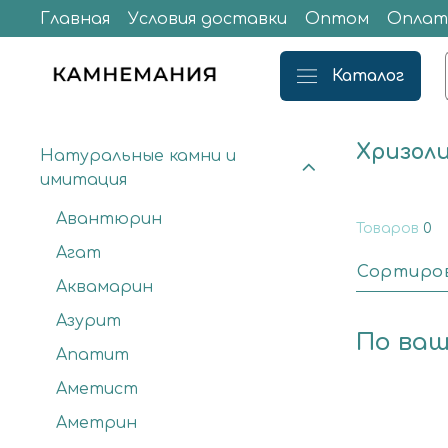
Главная
Условия доставки
Оптом
Оплат
Каталог
Хризол
Натуральные камни и
имитация
Авантюрин
Товаров
0
Агат
Сортиро
Аквамарин
Азурит
По ваш
Апатит
Аметист
Аметрин