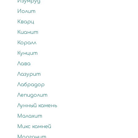
Изумруд
Иолит
Кварц
Кианит
Коралл
Кунцит
Лава
Лазурит
Лабрадор
Лепидолит
Лунный камень
Малахит
Микс камней
Морганит