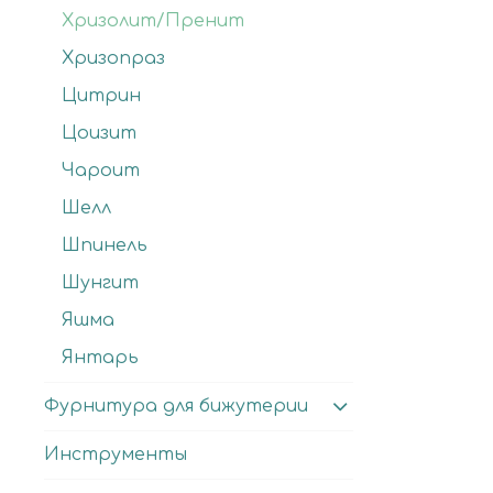
Хризолит/Пренит
Хризопраз
Цитрин
Цоизит
Чароит
Шелл
Шпинель
Шунгит
Яшма
Янтарь
Фурнитура для бижутерии
Инструменты