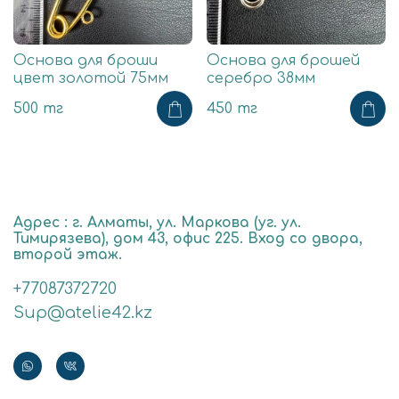
Основа для броши
Основа для брошей
цвет золотой 75мм
серебро 38мм
500 тг
450 тг
Адрес : г. Алматы, ул. Маркова (уг. ул.
Тимирязева), дом 43, офис 225. Вход со двора,
второй этаж.
+77087372720
Sup@atelie42.kz