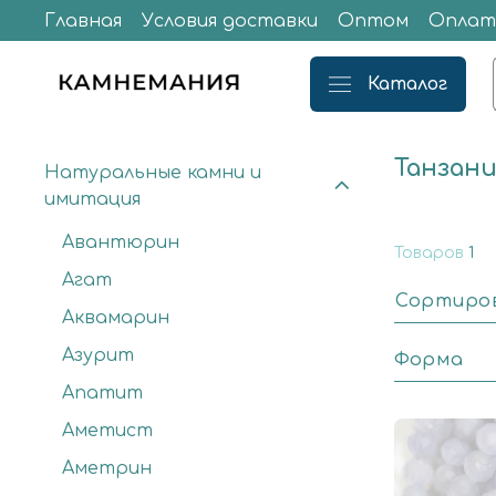
Главная
Условия доставки
Оптом
Оплат
Каталог
Танзан
Натуральные камни и
имитация
Авантюрин
Товаров
1
Агат
Сортиро
Аквамарин
Азурит
Форма
Апатит
Аметист
Аметрин