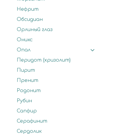
Нефрит
Обсидиан
Орлиный глаз
Оникс
Опал
Перидот (хризолит)
Пирит
Пренит
Родонит
Рубин
Сапфир
Серафинит
Сердолик