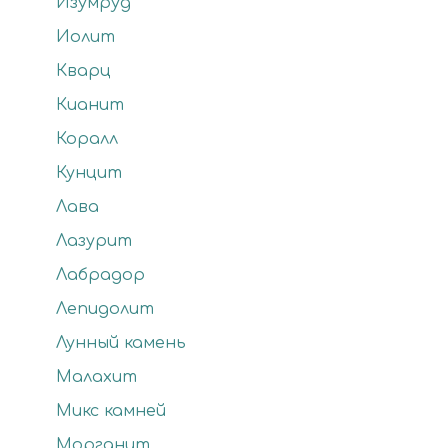
Изумруд
Иолит
Кварц
Кианит
Коралл
Кунцит
Лава
Лазурит
Лабрадор
Лепидолит
Лунный камень
Малахит
Микс камней
Морганит