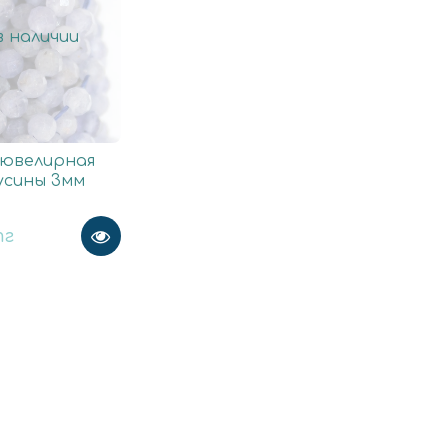
 наличии
 ювелирная
усины 3мм
тг