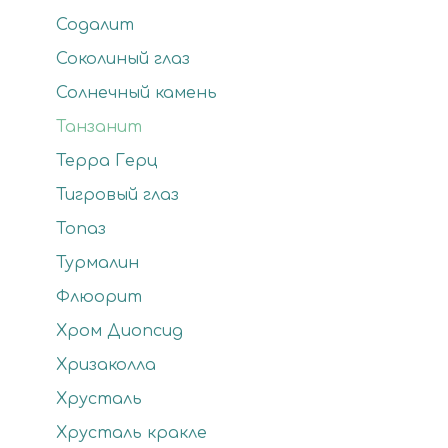
Содалит
Соколиный глаз
Солнечный камень
Танзанит
Терра Герц
Тигровый глаз
Топаз
Турмалин
Флюорит
Хром Диопсид
Хризаколла
Хрусталь
Хрусталь кракле