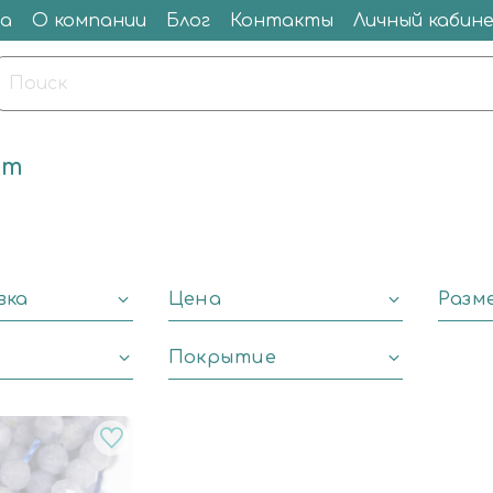
а
О компании
Блог
Контакты
Личный кабин
ит
вка
Цена
Разм
Покрытие