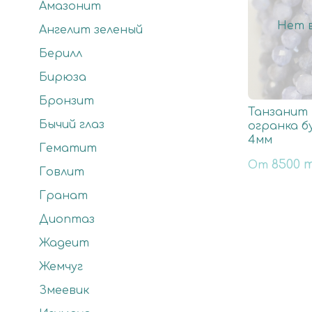
Амазонит
Нет в
Ангелит зеленый
Берилл
Бирюза
Бронзит
Танзанит
Бычий глаз
огранка б
4мм
Гематит
8500 
От
Говлит
Гранат
Диоптаз
Жадеит
Жемчуг
Змеевик