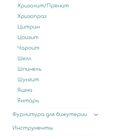
Хризолит/Пренит
Хризопраз
Цитрин
Цоизит
Чароит
Шелл
Шпинель
Шунгит
Яшма
Янтарь
Фурнитура для бижутерии
Инструменты