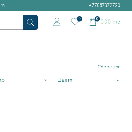
ет
+77087372720
0
0
0.00 тг
Сбросить
ер
Цвет