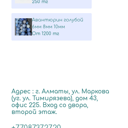
250 тг
Авантюрин голубой
6мм 8мм 10мм
От
1200 тг
Адрес : г. Алматы, ул. Маркова
(уг. ул. Тимирязева), дом 43,
офис 225. Вход со двора,
второй этаж.
+77087372720