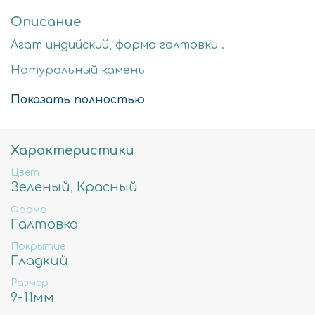
Описание
Агат индийский, форма галтовки .
Натуральный камень
Стоимость за нить 40см
Показать полностью
9-11мм - примерное количество бусин в нити
39шт, вес 37гр, отверстие примерно 1мм
Характеристики
Цвет
Зеленый, Красный
Форма
Галтовка
Покрытие
Гладкий
Размер
9-11мм