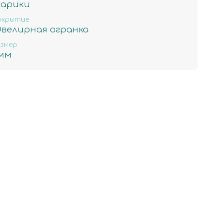
арики
окрытие
велирная огранка
змер
мм