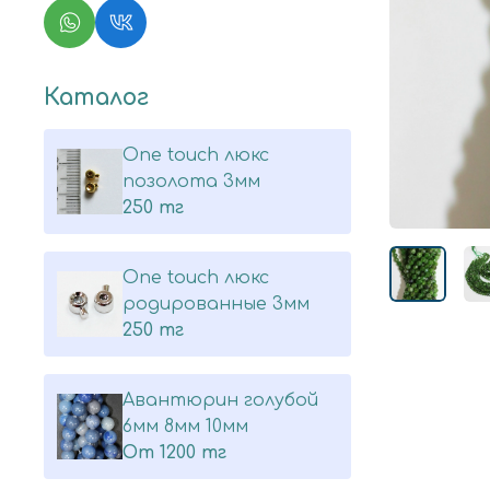
Каталог
One touch люкс
позолота 3мм
250 тг
One touch люкс
родированные 3мм
250 тг
Авантюрин голубой
6мм 8мм 10мм
От
1200 тг