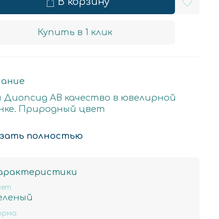
В корзину
Купить в 1 клик
ание
 Диопсид АВ качество в ювелирной
нке. Природный цвет
ральный камень
зать полностью
мость за нить 40см
 отверстие примерно 0.8мм,
арактеристики
ерное количество бусин в нити 97
шт
вет
еленый
орма