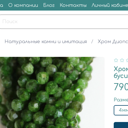
а
О компании
Блог
Контакты
Личный кабин
Натуральные камни и имитация
Хром Диопс
Хро
бус
79
Разм
4м