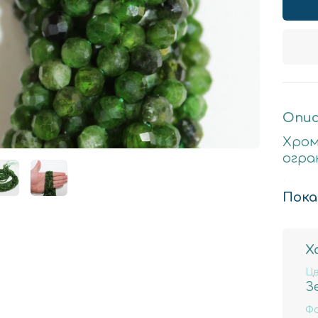
Опис
Хром
огра
Нату
Пока
Стои
4мм-
Х
прим
Ц
З
Ф