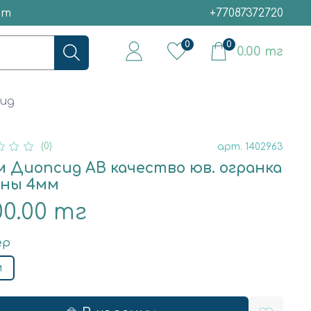
ет
+77087372720
0
0
0.00 тг
ид
(0)
арт.
1402963
м Диопсид АВ качество юв. огранка
ины 4мм
00.00 тг
ер
м