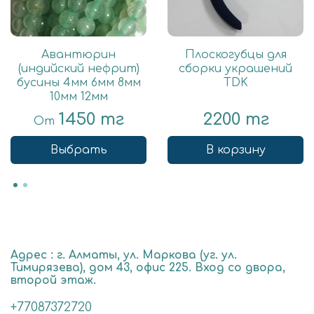
Авантюрин
Плоскогубцы для
(индийский нефрит)
сборки украшений
бусины 4мм 6мм 8мм
TDK
10мм 12мм
1450 тг
2200 тг
От
Выбрать
В корзину
Адрес : г. Алматы, ул. Маркова (уг. ул.
Тимирязева), дом 43, офис 225. Вход со двора,
второй этаж.
+77087372720