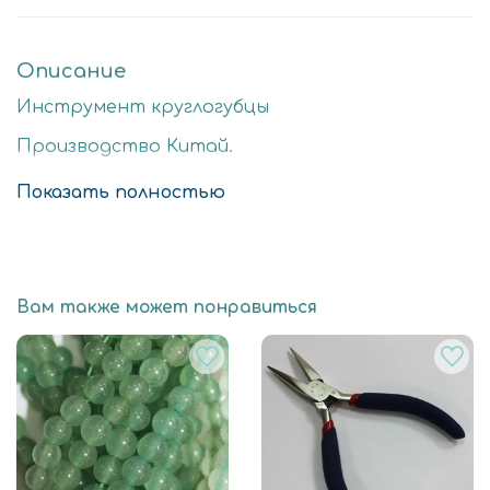
Описание
Инструмент круглогубцы
Производство Китай.
Японский бренд- TDK
Показать полностью
Вам также может понравиться