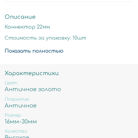
Описание
Коннектор 22мм
Стоимость за упаковку: 10шт
Цвет: античное золото
Показать полностью
Размер детали: 22х6мм
Состав: Латунь высокого качества
Характеристики
Не содержит свинца, никеля и кадмия.
Цвет
Античное золото
Покрытие
Античное
Размер
16мм-30мм
Качество
Высокое