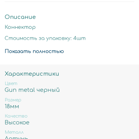
Описание
Коннектор
Стоимость за упаковку: 4шт
Цвет: gun metal
Показать полностью
Размер детали: 18х8мм
Состав: Латунь высокого качества
Характеристики
Не содержит свинца, никеля и кадмия.
Цвет
Gun metal черный
Размер
18мм
Качество
Высокое
Металл
Латунь