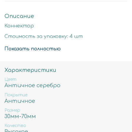
Описание
Коннектор
Стоимость за упаковку: 4 шт
Цвет: античное серебро
Показать полностью
Размер детали: 46х35мм
Состав: Латунь высокого качества
Характеристики
Не содержит свинца, никеля и кадмия.
Цвет
Античное серебро
Покрытие
Античное
Размер
30мм-70мм
Качество
Высокое