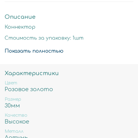
Описание
Коннектор
Стоимость за упаковку: 1шт
Цвет: розовое золото
Показать полностью
Размер детали: 30мм
Состав: Латунь высокого качества
Характеристики
Не содержит свинца, никеля и кадмия.
Цвет
Розовое золото
Размер
30мм
Качество
Высокое
Металл
Латунь