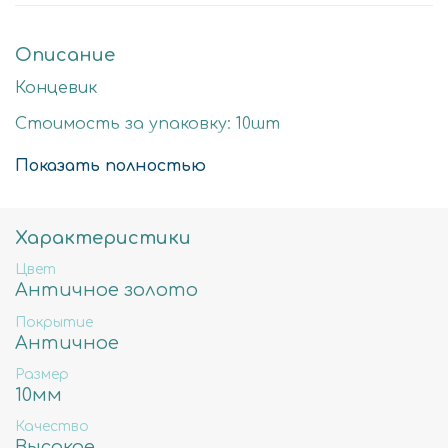
Описание
Концевик
Стоимость за упаковку: 10шт
Цвет: античное золото
Показать полностью
Размер детали: 10мм
Состав: Латунь высокого качества
Характеристики
Не содержит свинца, никеля и кадмия.
Цвет
Античное золото
Покрытие
Античное
Размер
10мм
Качество
Высокое