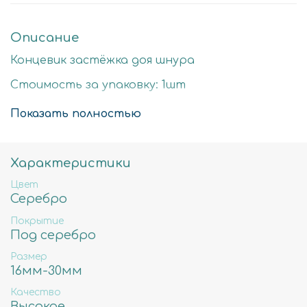
Описание
Концевик застёжка доя шнура
Стоимость за упаковку: 1шт
Цвет: серебро
Показать полностью
Размер детали: 19х6мм
Состав: Латунь высокого качества
Характеристики
Не содержит свинца, никеля и кадмия.
Цвет
Серебро
Покрытие
Под серебро
Размер
16мм-30мм
Качество
Высокое