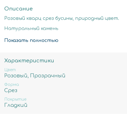
Описание
Розовый кварц срез бусины, природный цвет.
Натуральный камень
Стоимость за нить 40см
Показать полностью
17мм-примерное количество бусин в нити
19шт, вес 45гр, отверстие примерно 1мм
Характеристики
Цвет
Розовый, Прозрачный
Форма
Срез
Покрытие
Гладкий