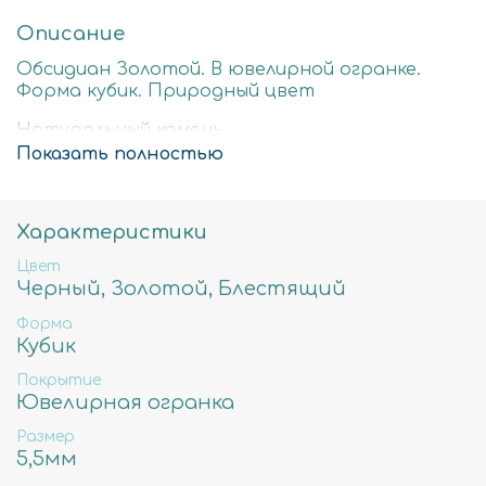
Описание
Обсидиан Золотой. В ювелирной огранке.
Форма кубик. Природный цвет
Натуральный камень
Показать полностью
Стоимость за нить 40см
5,5мм-вес 17гр ,примерное количество бусин
69шт, отверстие примерно 0.7мм
Характеристики
Цвет
Черный, Золотой, Блестящий
Форма
Кубик
Покрытие
Ювелирная огранка
Размер
5,5мм