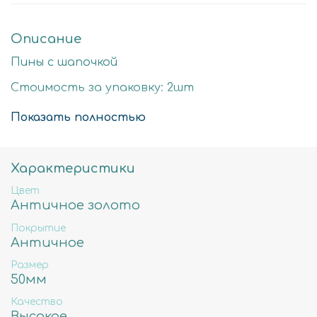
Описание
Пины с шапочкой
Стоимость за упаковку: 2шт
Цвет: античное золото
Показать полностью
Размер детали: 50мм
Состав: Латунь высокого качества
Характеристики
Не содержит свинца, никеля и кадмия.
Цвет
Античное золото
Покрытие
Античное
Размер
50мм
Качество
Высокое