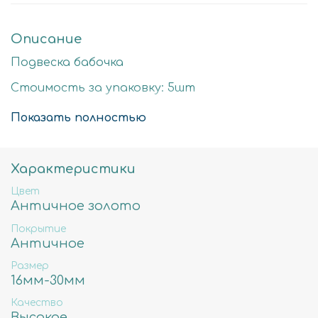
Описание
Подвеска бабочка
Стоимость за упаковку: 5шт
Цвет: античная бронза
Показать полностью
Размер детали: 20х19мм
Состав: Латунь высокого качества
Характеристики
Не содержит свинца, никеля и кадмия.
Цвет
Античное золото
Покрытие
Античное
Размер
16мм-30мм
Качество
Высокое