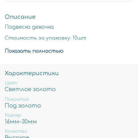
Описание
Подвеска девочка
Стоимость за упаковку: 10шт
Цвет: светлое золото
Показать полностью
Размер детали: 23х11мм
Состав: Латунь высокого качества
Характеристики
Не содержит свинца, никеля и кадмия.
Цвет
Светлое золото
Покрытие
Под золото
Размер
16мм-30мм
Качество
Высокое