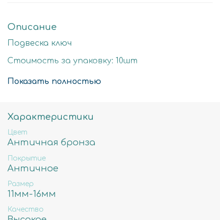
Описание
Подвеска ключ
Стоимость за упаковку: 10шт
Цвет: античная бронза
Показать полностью
Размер детали: 15х8мм
Состав: Латунь высокого качества
Характеристики
Не содержит свинца, никеля и кадмия.
Цвет
Античная бронза
Покрытие
Античное
Размер
11мм-16мм
Качество
Высокое