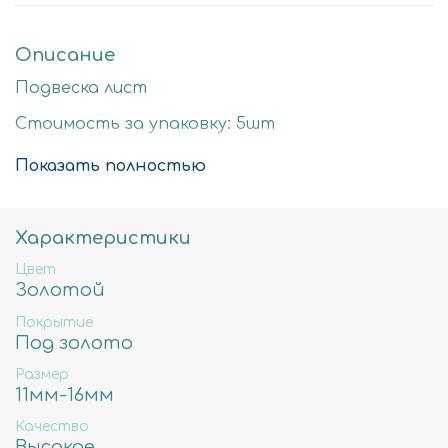
Описание
Подвеска лист
Стоимость за упаковку: 5шт
Цвет: золото
Показать полностью
Размер детали: 16х11мм
Состав: Латунь высокого качества
Характеристики
Не содержит свинца, никеля и кадмия.
Цвет
Золотой
Покрытие
Под золото
Размер
11мм-16мм
Качество
Высокое