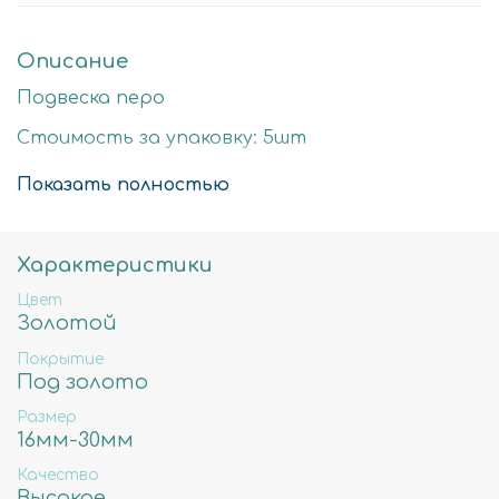
Описание
Подвеска перо
Стоимость за упаковку: 5шт
Цвет: золото
Показать полностью
Размер детали: 30х7мм
Состав: Латунь высокого качества
Характеристики
Не содержит свинца, никеля и кадмия.
Цвет
Золотой
Покрытие
Под золото
Размер
16мм-30мм
Качество
Высокое