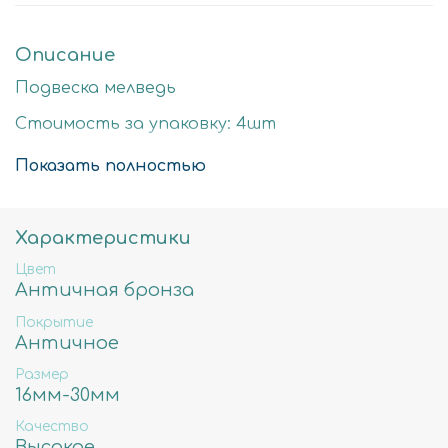
Описание
Подвеска мелведь
Стоимость за упаковку: 4шт
Цвет: античная бронза
Показать полностью
Размер детали: 19х8мм
Состав: Латунь высокого качества
Характеристики
Не содержит свинца, никеля и кадмия.
Цвет
Античная бронза
Покрытие
Античное
Размер
16мм-30мм
Качество
Высокое