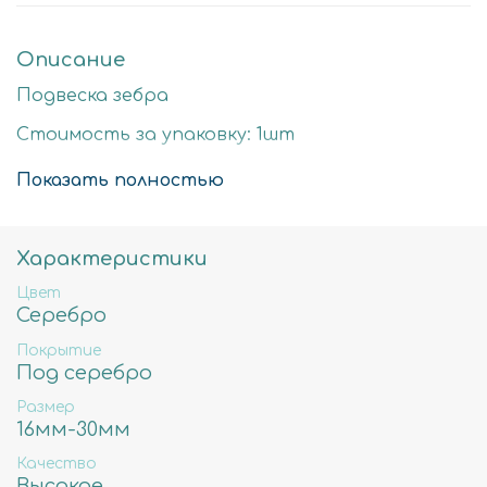
Описание
Подвеска зебра
Стоимость за упаковку: 1шт
Цвет: серебро
Показать полностью
Размер детали: 26х17мм
Состав: Латунь высокого качества
Характеристики
Не содержит свинца, никеля и кадмия.
Цвет
Серебро
Покрытие
Под серебро
Размер
16мм-30мм
Качество
Высокое