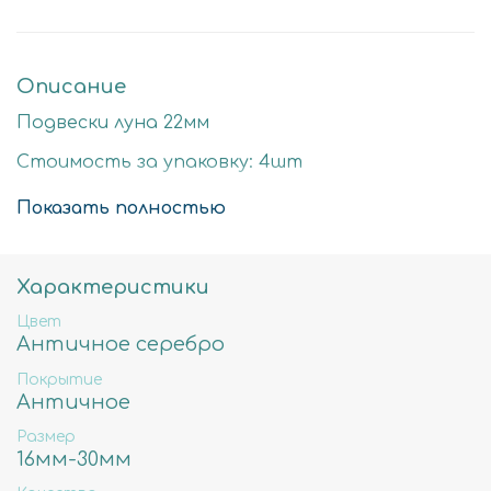
Описание
Подвески луна 22мм
Стоимость за упаковку: 4шт
Цвет: античное серебро
Показать полностью
Размер детали: 22мм
Состав: Латунь высокого качества
Характеристики
Не содержит свинца, никеля и кадмия.
Цвет
Античное серебро
Покрытие
Античное
Размер
16мм-30мм