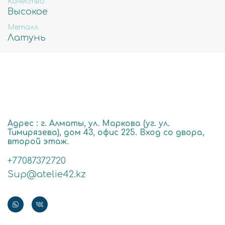
Качество
Высокое
Металл
Латунь
Адрес : г. Алматы, ул. Маркова (уг. ул.
Тимирязева), дом 43, офис 225. Вход со двора,
второй этаж.
+77087372720
Sup@atelie42.kz