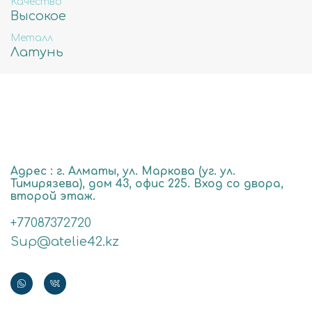
Качество
Высокое
Металл
Латунь
Адрес : г. Алматы, ул. Маркова (уг. ул.
Тимирязева), дом 43, офис 225. Вход со двора,
второй этаж.
+77087372720
Sup@atelie42.kz