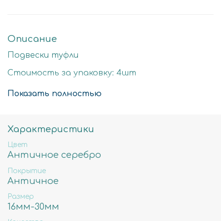
Описание
Подвески туфли
Стоимость за упаковку: 4шт
Цвет: античное серебро
Показать полностью
Размер детали: 22мм
Состав: Латунь высокого качества
Характеристики
Не содержит свинца, никеля и кадмия.
Цвет
Античное серебро
Покрытие
Античное
Размер
16мм-30мм