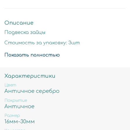
Описание
Подвеска зайцы
Стоимость за упаковку: 3шт
Цвет: античное серебро
Показать полностью
Размер детали: 26мм
Состав: Латунь высокого качества
Характеристики
Не содержит свинца, никеля и кадмия.
Цвет
Античное серебро
Покрытие
Античное
Размер
16мм-30мм