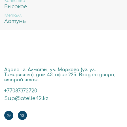
Качество
Высокое
Металл
Латунь
Адрес : г. Алматы, ул. Маркова (уг. ул.
Тимирязева), дом 43, офис 225. Вход со двора,
второй этаж.
+77087372720
Sup@atelie42.kz