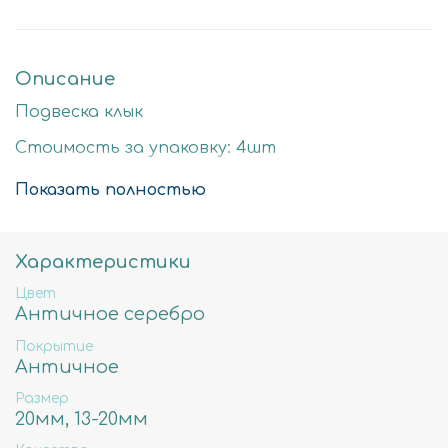
Описание
Подвеска клык
Стоимость за упаковку: 4шт
Цвет: античное серебро
Показать полностью
Размер детали: 20мм
Состав: Латунь высокого качества
Характеристики
Не содержит свинца, никеля и кадмия.
Цвет
Античное серебро
Покрытие
Античное
Размер
20мм, 13-20мм