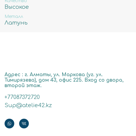
Качество
Высокое
Металл
Латунь
Адрес : г. Алматы, ул. Маркова (уг. ул.
Тимирязева), дом 43, офис 225. Вход со двора,
второй этаж.
+77087372720
Sup@atelie42.kz