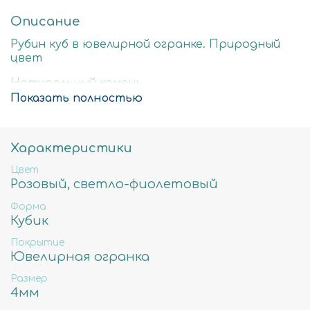
Описание
Рубин куб в ювелирной огранке. Природный
цвет
Натуральный камень
Показать полностью
Стоимость за нить 39см
4мм - примерное количество бусин в нити
100шт, вес 15гр, отверстие примерно 0,7мм
Характеристики
Цвет
Розовый, светло-фиолетовый
Форма
Кубик
Покрытие
Ювелирная огранка
Размер
4мм