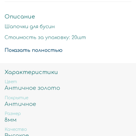
Описание
Шапочки для бусин
Стоимость за упаковку: 20шт
Цвет: античное золото
Показать полностью
Размер детали: 4х8мм
Состав: Латунь высокого качества
Характеристики
Не содержит свинца, никеля и кадмия.
Цвет
Античное золото
Покрытие
Античное
Размер
8мм
Качество
Высокое