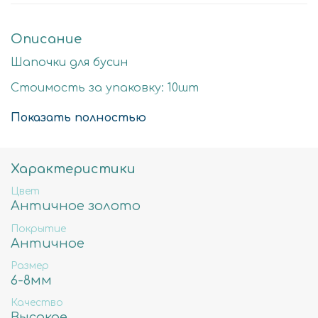
Описание
Шапочки для бусин
Стоимость за упаковку: 10шт
Цвет: античное золото
Показать полностью
Размер детали: 8х4мм
Состав: Латунь высокого качества
Характеристики
Не содержит свинца, никеля и кадмия.
Цвет
Античное золото
Покрытие
Античное
Размер
6-8мм
Качество
Высокое