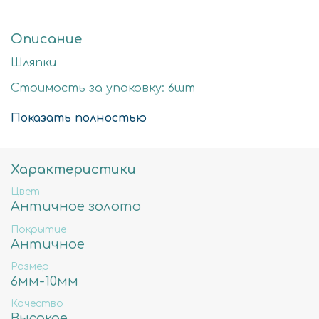
Описание
Шляпки
Стоимость за упаковку: 6шт
Цвет: античное золото
Показать полностью
Размер детали: 6х9мм
Состав: Латунь высокого качества
Характеристики
Не содержит свинца, никеля и кадмия.
Цвет
Античное золото
Покрытие
Античное
Размер
6мм-10мм
Качество
Высокое