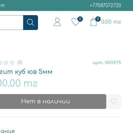
ет
+77087372720
0
0
0.00 тг
(0)
арт.
1403975
гит куб юв 5мм
00.00 тг
Нет в наличии
ание