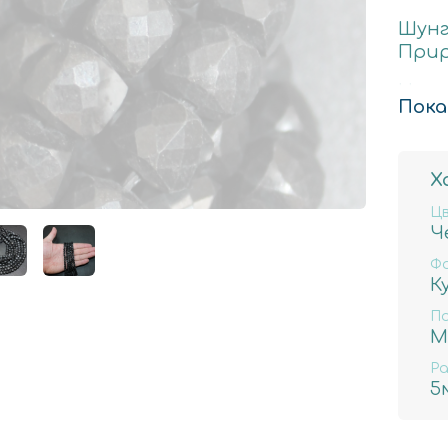
Шунг
При
Нату
Пока
Стои
5мм-
Х
70шт
Ц
Ч
Ф
К
П
М
Ра
5