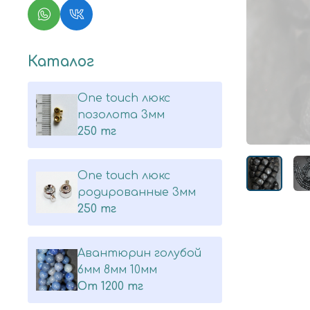
Каталог
One touch люкс
позолота 3мм
250 тг
One touch люкс
родированные 3мм
250 тг
Авантюрин голубой
6мм 8мм 10мм
От
1200 тг