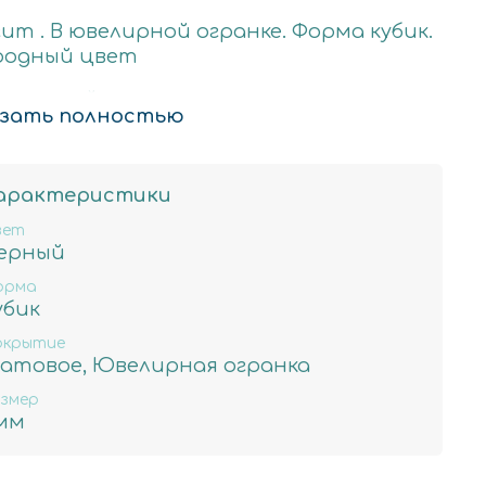
ит . В ювелирной огранке. Форма кубик.
родный цвет
ральный камень
зать полностью
мость за нить 40см
вес 20гр ,примерное количество бусин
арактеристики
, отверстие примерно 0.7мм
вет
ерный
орма
убик
окрытие
атовое, Ювелирная огранка
змер
мм