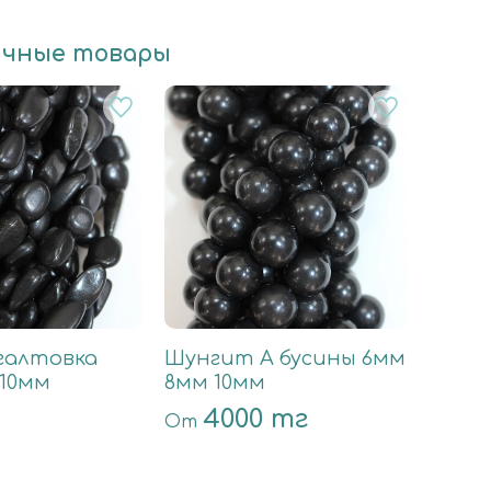
ичные товары
галтовка
Шунгит А бусины 6мм
-10мм
8мм 10мм
4000 тг
От