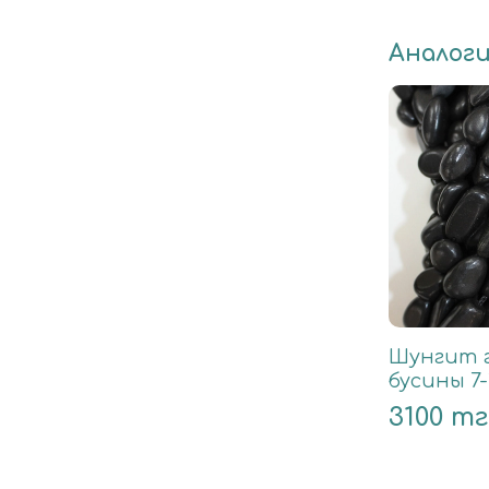
Аналог
Шунгит 
бусины 7
3100 тг