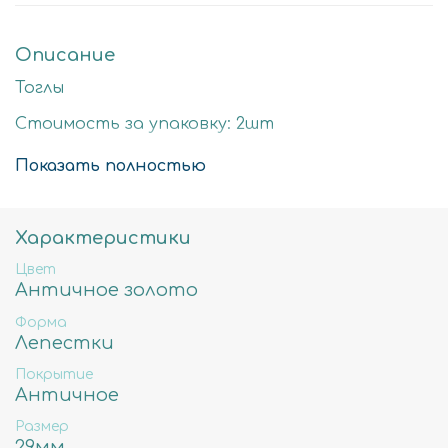
Описание
Тоглы
Стоимость за упаковку: 2шт
Цвет: античное золото
Показать полностью
Размер детали: 29мм
Состав: Латунь высокого качества
Характеристики
Не содержит свинца, никеля и кадмия.
Цвет
Античное золото
Форма
Лепестки
Покрытие
Античное
Размер
29мм