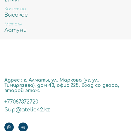
Качество
Высокое
Металл
Латунь
Адрес : г. Алматы, ул. Маркова (уг. ул.
Тимирязева), дом 43, офис 225. Вход со двора,
второй этаж.
+77087372720
Sup@atelie42.kz