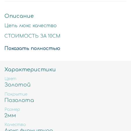
Описание
Цепь люкс качество
СТОИМОСТЬ ЗА 10СМ
Размер звеньев 5х2мм
Показать полностью
Покрытие - позолота
Металл - латунь.
Характеристики
Цвет
Золотой
Покрытие
Позолота
Размер
2мм
Качество
Люкс фурнитура