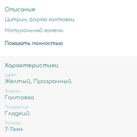
Описание
Цитрин, форма галтовки.
Натуральный камень.
Стоимость за нить 40
Показать полностью
9-14мм-примерное количество бусин в нити
42шт, вес 37гр, отверстие примерно 1мм
Характеристики
Цвет
Желтый, Прозрачный
Форма
Галтовка
Покрытие
Гладкий
Размер
7-11мм