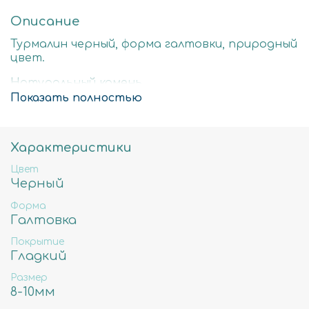
Описание
Турмалин черный, форма галтовки, природный
цвет.
Натуральный камень.
Показать полностью
Стоимость за нить 40см
8-10мм - примерное количество бусин в нити
45шт, вес 32гр, отверстие примерно 1мм.
Характеристики
Цвет
Черный
Форма
Галтовка
Покрытие
Гладкий
Размер
8-10мм