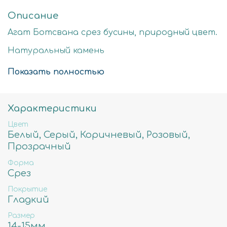
Описание
Агат Ботсвана срез бусины, природный цвет.
Натуральный камень
Стоимость за нить 40см
Показать полностью
14-15мм - примерное количество бусин в нити
22шт, вес 42гр, отверстие примерно 1мм
Характеристики
Цвет
Белый, Серый, Коричневый, Розовый,
Прозрачный
Форма
Срез
Покрытие
Гладкий
Размер
14-15мм