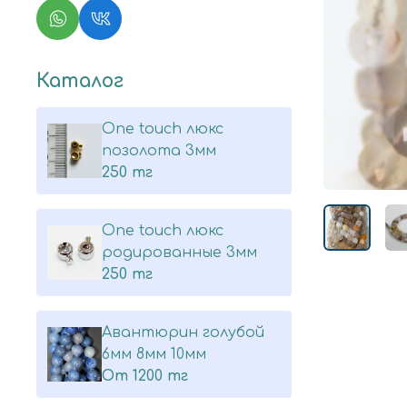
Каталог
One touch люкс
позолота 3мм
250 тг
One touch люкс
родированные 3мм
250 тг
Авантюрин голубой
6мм 8мм 10мм
От
1200 тг