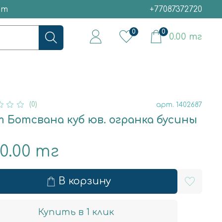
ет
+77087372720
0
0
0.00 тг
(0)
арт.
1402687
 Ботсвана куб юв. огранка бусины
00.00 тг
В корзину
Купить в 1 клик