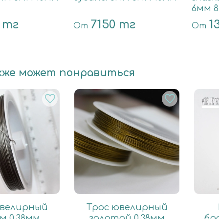
6мм 8
 тг
7150 тг
1
От
От
кже может понравиться
ювелирный
Трос ювелирный
м 0.38мм
золотой 0.38мм
бр