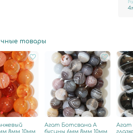
Ра
4
ичные товары
анжевый
Агат Ботсвана А
Агат
мм 8мм 10мм
бусины 6мм 8мм 10мм
глазк