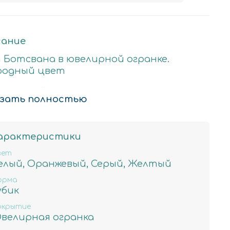
ание
 Ботсвана в ювелирной огранке.
родный цвет
ральный камень
зать полностью
мость за нить 39см
- примерное количество бусин в нити
арактеристики
т, вес 15гр, отверстие примерно 1мм
вет
елый, Оранжевый, Серый, Желтый
орма
убик
окрытие
велирная огранка