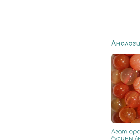
Аналог
Агат ор
бусины 6