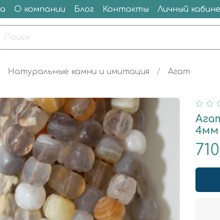
а
О компании
Блог
Контакты
Личный кабин
Натуральные камни и имитация
Агат
Агат
4мм
71