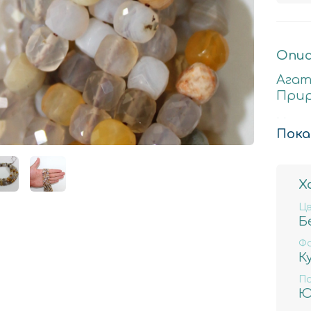
Опис
Агат
При
Нату
Пока
Стои
4мм 
Х
98 ш
Ц
Б
Ф
К
П
Ю