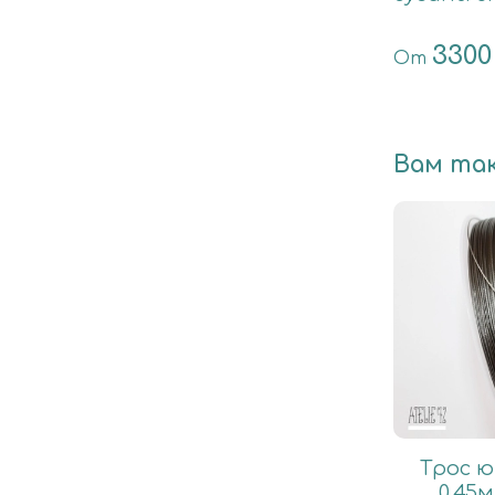
3300
От
Вам та
Трос 
0.45м