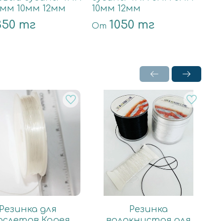
мм 10мм 12мм
10мм 12мм
350 тг
1050 тг
От
О
Резинка для
Резинка
аслетов Корея
волокнистая для