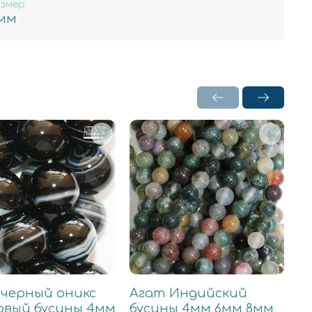
змер
мм
 черный оникс
Агат Индийский
А
овый бусины 4мм
бусины 4мм 6мм 8мм
6