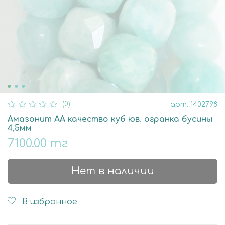
(0)
арт.
1402798
Амазонит АА качество куб юв. огранка бусины
4,5мм
7100.00 тг
Нет в наличии
В избранное