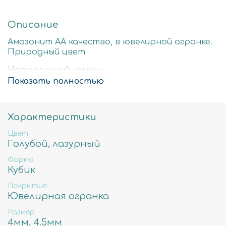
Описание
Амазонит АА качество, в ювелирной огранке.
Природный цвет
Натуральный камень
Показать полностью
Стоимость за нить 40см
4,5мм - примерное количество бусин в нити 83
шт, вес 15гр, отверстие примерно 1мм
Характеристики
Цвет
Голубой, лазурный
Форма
Кубик
Покрытие
Ювелирная огранка
Размер
4мм, 4.5мм