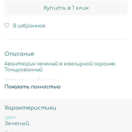
Купить в 1 клик
В избранное
Описание
Авантюрин зеленый в ювелирной огранке.
Тонированный
Натуральный камень
Показать полностью
Стоимость за нить 40см
2мм -
отверстие примерно 0.6мм
Характеристики
3мм -
отверстие примерно 0.7мм
Цвет
4мм -
отверстие примерно 0.8мм, примерное
Зеленый
количество бусин 90шт