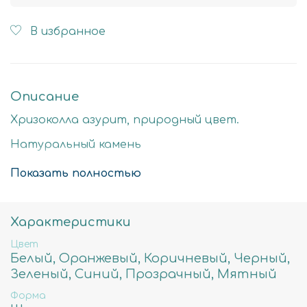
В избранное
Описание
Хризоколла азурит, природный цвет.
Натуральный камень
Стоимость за нить 40см
Показать полностью
8мм - примерное количество бусин в нити
47шт, вес 36гр, отверстие примерно 0,8мм
Характеристики
10мм - примерное количество бусин в нити
Цвет
37шт, вес 55гр, отверстие примерно 1мм
Белый, Оранжевый, Коричневый, Черный,
Зеленый, Синий, Прозрачный, Мятный
Форма