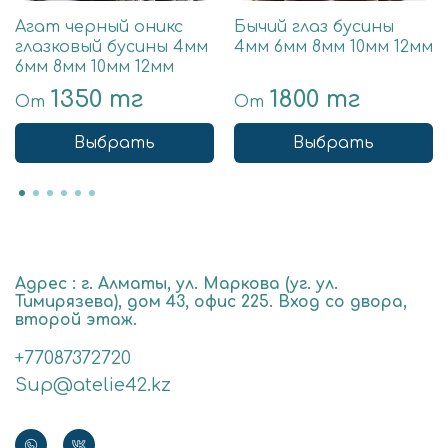
Агат черный оникс
Бычий глаз бусины
глазковый бусины 4мм
4мм 6мм 8мм 10мм 12мм
6мм 8мм 10мм 12мм
1350 тг
1800 тг
От
От
Выбрать
Выбрать
Адрес : г. Алматы, ул. Маркова (уг. ул.
Тимирязева), дом 43, офис 225. Вход со двора,
второй этаж.
+77087372720
Sup@atelie42.kz