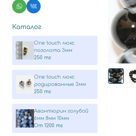
Каталог
One touch люкс
позолота 3мм
250 тг
One touch люкс
родированные 3мм
250 тг
Авантюрин голубой
6мм 8мм 10мм
От
1200 тг