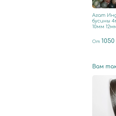
Агат Ин
бусины 4
10мм 12м
1050
От
Вам та