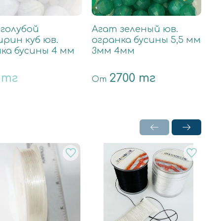
 голубой
Агат зеленый юв.
А
рин куб юв.
огранка бусины 5,5 мм
ю
ка бусины 4 мм
3мм 4мм
4
 тг
2700 тг
7
От