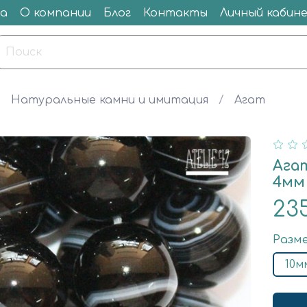
а
О компании
Блог
Контакты
Личный кабин
Натуральные камни и имитация
Агат
Ага
4мм
23
Разм
10м