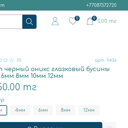
ет
+77087372720
0
0
0.00 тг
(0)
арт.
11436
т черный оникс глазковый бусины
 6мм 8мм 10мм 12мм
50.00 тг
ер
м
4мм
6мм
8мм
12мм