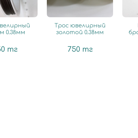
ювелирный
Трос ювелирный
м 0.38мм
золотой 0.38мм
бр
50 тг
750 тг