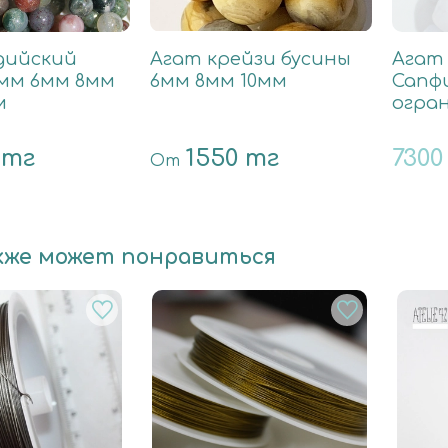
дийский
Агат крейзи бусины
Агат
мм 6мм 8мм
6мм 8мм 10мм
Сапфи
м
огран
 тг
1550 тг
7300
От
кже может понравиться