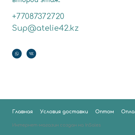
второй этаж.
+77087372720
Sup@atelie42.kz
Главная
Условия доставки
Оптом
Опл
Интернет-магазин создан на InSales