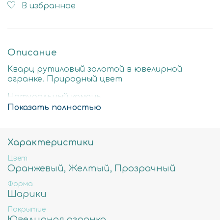
В избранное
Описание
Кварц рутиловый золотой в ювелирной
огранке. Природный цвет
Натуральный камень
Показать полностью
Стоимость за нить 40см
3мм- отверстие примерно 0.7мм
Характеристики
Цвет
Оранжевый, Желтый, Прозрачный
Форма
Шарики
Покрытие
Ювелирная огранка