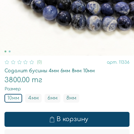
(0)
арт.
11336
Содалит бусины 4мм 6мм 8мм 10мм
3800.00 тг
Размер
10мм
4мм
6мм
8мм
В корзину