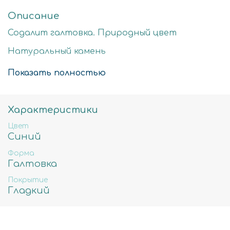
Описание
Содалит галтовка. Природный цвет
Натуральный камень
Стоимость за нить 40см
Показать полностью
8-11мм - примерное количество бусин в нити
39шт, вес 27гр, отверстие примерно 1мм
Характеристики
Цвет
Синий
Форма
Галтовка
Покрытие
Гладкий