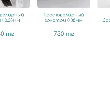
ювелирный
Трос ювелирный
м 0.38мм
золотой 0.38мм
бр
50 тг
750 тг