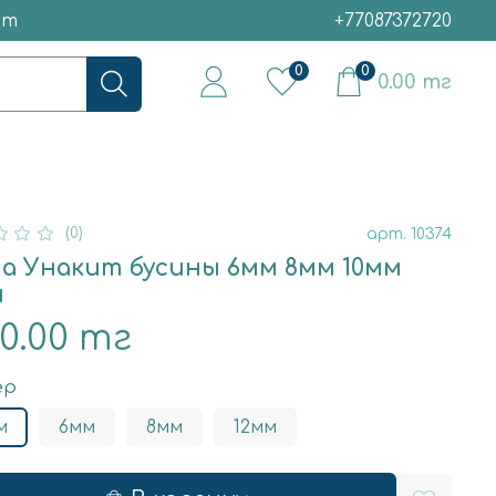
ет
+77087372720
0
0
0.00 тг
(0)
арт.
10374
а Унакит бусины 6мм 8мм 10мм
м
00.00 тг
ер
м
6мм
8мм
12мм