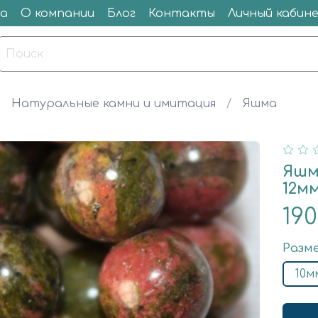
а
О компании
Блог
Контакты
Личный кабин
Натуральные камни и имитация
Яшма
Яшм
12м
19
Разм
10м