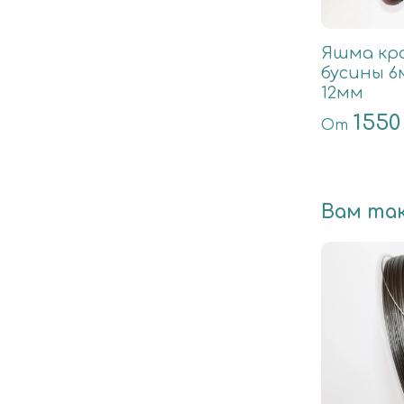
Яшма кр
бусины 6
12мм
1550
От
Вам та