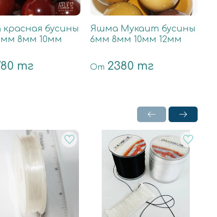
 красная бусины
Яшма Мукаит бусины
Я
6мм 8мм 10мм
6мм 8мм 10мм 12мм
6
780 тг
2380 тг
От
О