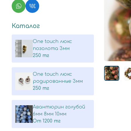
Каталог
One touch люкс
позолота 3мм
250 тг
One touch люкс
родированные 3мм
250 тг
Авантюрин голубой
6мм 8мм 10мм
От
1200 тг