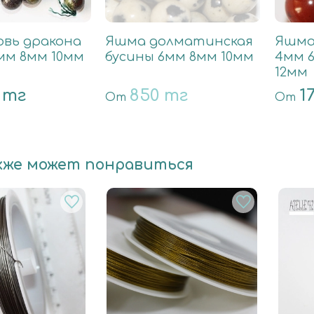
овь дракона
Яшма долматинская
Яшма
мм 8мм 10мм
бусины 6мм 8мм 10мм
4мм 
12мм
 тг
850 тг
1
От
От
кже может понравиться