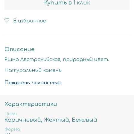
Купить в 1 клик
В избранное
Описание
Яшма Австралийская, природный цвет.
Натуральный камень
Стоимость за нить 40см
Показать полностью
8мм - примерное количество бусин в нити
45шт, вес 40гр, отверстие примерно 1мм
Характеристики
10мм - примерное количество бусин в нити
Цвет
39шт, вес 51гр, отверстие примерно 1мм
Коричневый, Желтый, Бежевый
Форма